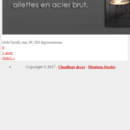
slide7
jeudi, mai 30, 2013
ppoussineau
0
« aeon
slide1 »
Copyright © 2017 -
Chauffage decor
-
Mentions légales