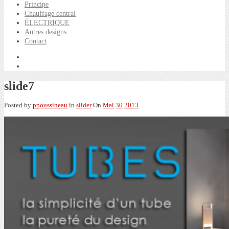
Principe
Chauffage central
ÉLECTRIQUE
Autres designs
Contact
slide7
Posted by
ppoussineau
in
slider
On
Mai
30
2013